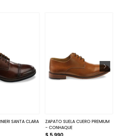
NIERI SANTA CLARA
ZAPATO SUELA CUERO PREMIUM
BOTÍN P
- CONHAQUE
$
5.990
$
6.49