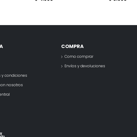
A
COMPRA
Como comprar
o
Envíos y devoluciones
 y condiciones
con nosotros
entral