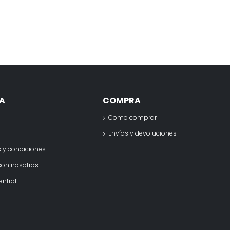
A
COMPRA
Como comprar
o
Envíos y devoluciones
 y condiciones
con nosotros
entral