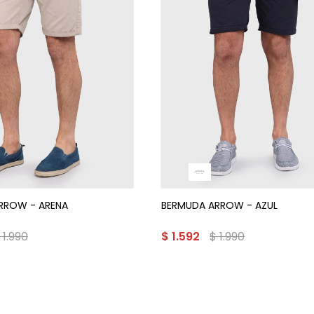
RROW - ARENA
BERMUDA ARROW - AZUL
$
1.990
$
1.592
$
1.990