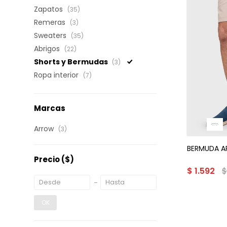
Zapatos
(35)
Remeras
(3)
Sweaters
(35)
Abrigos
(22)
Shorts y Bermudas
(3)
Ropa interior
(7)
Marcas
Arrow
(3)
BERMUDA A
Precio
($)
$
1.592
OK