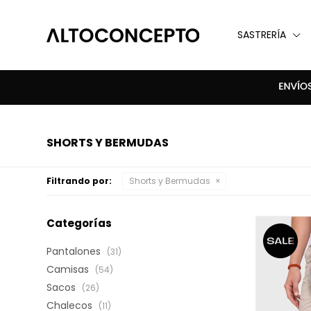
SASTRERÍA
SHORTS Y BERMUDAS
Filtrando por:
Shorts y Bermudas
Categorías
Pantalones
(31)
Camisas
(54)
Sacos
(26)
Chalecos
(11)