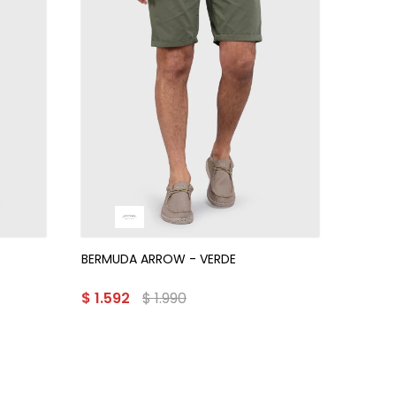
BERMUDA ARROW - VERDE
$
1.592
$
1.990