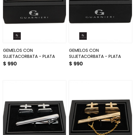
GEMELOS CON
GEMELOS CON
SUJETACORBATA - PLATA
SUJETACORBATA - PLATA
$
990
$
990