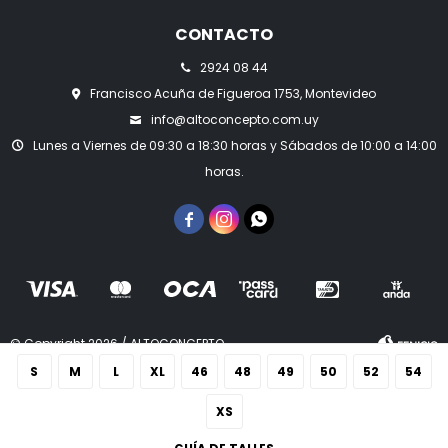
CONTACTO
2924 08 44
Francisco Acuña de Figueroa 1753, Montevideo
info@altoconcepto.com.uy
Lunes a Viernes de 09:30 a 18:30 horas y Sábados de 10:00 a 14:00
horas.



© Copyright 2026 / ALTOCONCEPTO
S
M
L
XL
46
48
49
50
52
54
XS