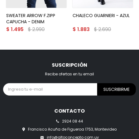
SWEATER ARROW F.ZIPP
CHALECO GUARNIERI - AZUL
CAPUCHA - DENIM
$
1.495
$
2.990
$
1.883
$
2.690
SUSCRIPCIÓN
Recibe ofertas en tu email
SUSCRIBIRME
CONTACTO
2924 08 44
Francisco Acuña de Figueroa 1753, Montevideo
info@altoconcepto.com.uy