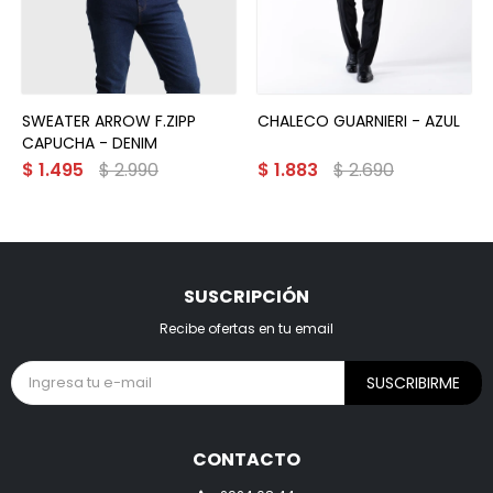
SWEATER ARROW F.ZIPP
CHALECO GUARNIERI - AZUL
CAPUCHA - DENIM
$
1.495
$
2.990
$
1.883
$
2.690
SUSCRIPCIÓN
Recibe ofertas en tu email
SUSCRIBIRME
CONTACTO