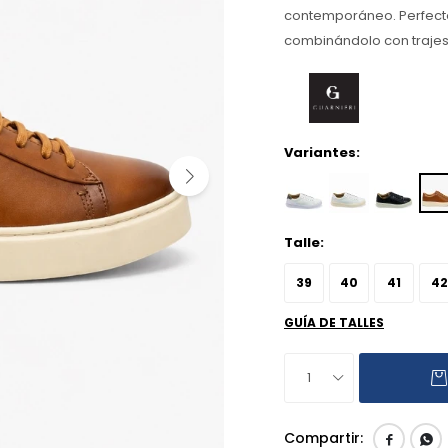
contemporáneo. Perfecto
combinándolo con trajes
Variantes:
Talle:
39
40
41
42
GUÍA DE TALLES
1

