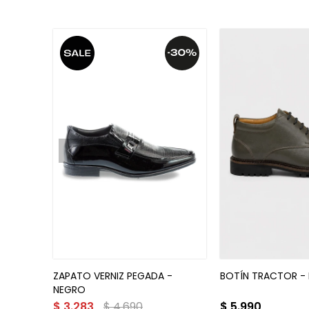
ZAPATO VERNIZ PEGADA -
BOTÍN TRACTOR - 
NEGRO
$
3.283
$
4.690
$
5.990