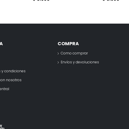
A
COMPRA
Como comprar
o
Envíos y devoluciones
 y condiciones
con nosotros
entral