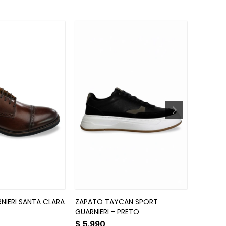
NIERI SANTA CLARA
ZAPATO TAYCAN SPORT
BOTÍN P
GUARNIERI - PRETO
$
5.990
$
6.49