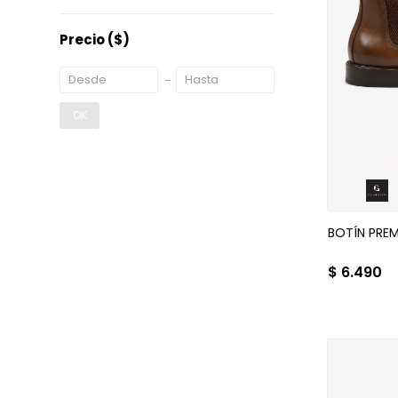
Precio
($)
OK
BOTÍN PREM
$
6.490