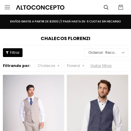

CHALECOS FLORENZI
Recomendados
Filtrando por:
Chalecos
Florenzi
Quitar filtros