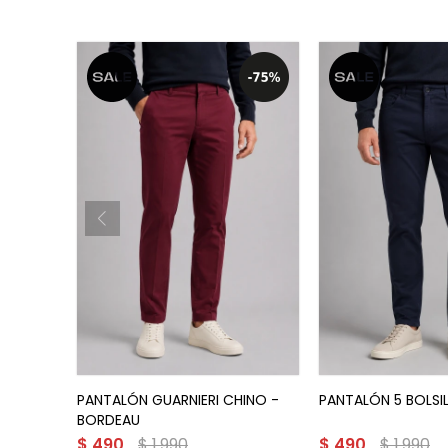
PANTALÓN GUARNIERI CHINO -
PANTALÓN 5 BOLSIL
BORDEAU
$
490
$
1.990
$
490
$
1.990