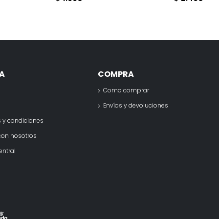
A
COMPRA
Como comprar
o
Envíos y devoluciones
 y condiciones
con nosotros
entral