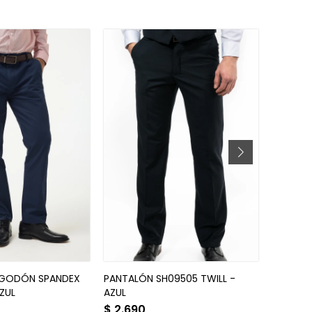
LGODÓN SPANDEX
PANTALÓN SH09505 TWILL -
JEANS A
AZUL
AZUL
$
2.690
$
2.89