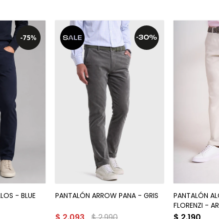
LOS - BLUE
PANTALÓN ARROW PANA - GRIS
PANTALÓN A
FLORENZI - A
$
2.093
$
2.990
$
2.190