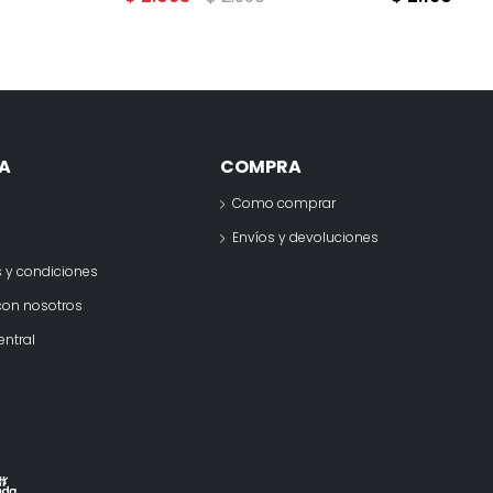
A
COMPRA
Como comprar
o
Envíos y devoluciones
 y condiciones
con nosotros
entral