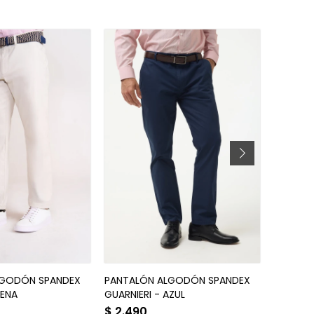
LGODÓN SPANDEX
PANTALÓN ALGODÓN SPANDEX
PANTALÓ
RENA
GUARNIERI - AZUL
AZUL
$
2.490
$
2.69