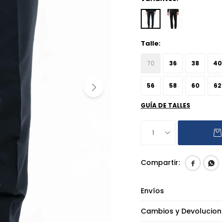
Talle:
70
36
38
40
56
58
60
62
GUÍA DE TALLES
1


Envíos
Cambios y Devolucion