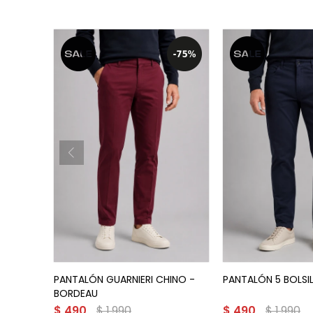
PANTALÓN GUARNIERI CHINO -
PANTALÓN 5 BOLSIL
BORDEAU
$
490
$
1.990
$
490
$
1.990