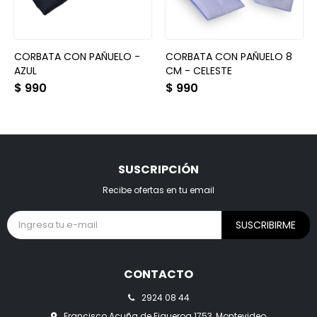
CORBATA CON PAÑUELO -
CORBATA CON PAÑUELO 8
AZUL
CM - CELESTE
$
990
$
990
SUSCRIPCIÓN
Recibe ofertas en tu email
SUSCRIBIRME
CONTACTO
2924 08 44
Francisco Acuña de Figueroa 1753, Montevideo