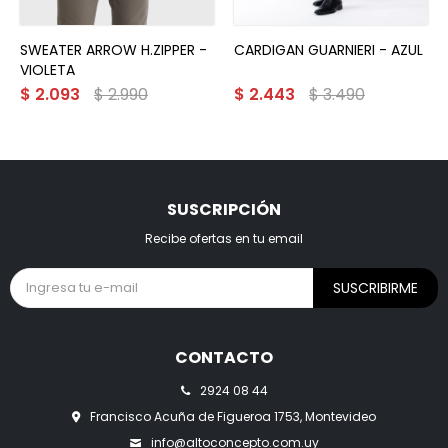
SWEATER ARROW H.ZIPPER -
CARDIGAN GUARNIERI - AZUL
VIOLETA
$
2.093
$
2.990
$
2.443
$
3.490
SUSCRIPCIÓN
Recibe ofertas en tu email
SUSCRIBIRME
CONTACTO
2924 08 44
Francisco Acuña de Figueroa 1753, Montevideo
info@altoconcepto.com.uy